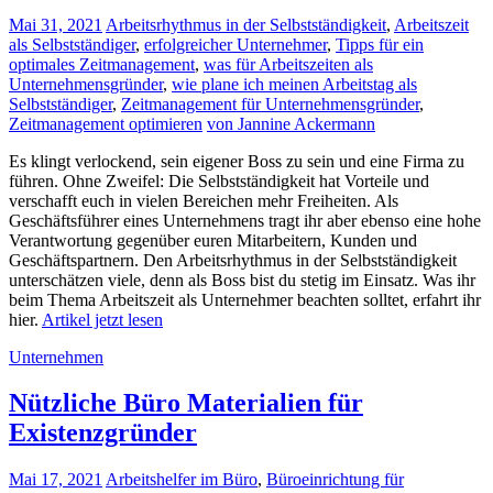
Mai 31, 2021
Arbeitsrhythmus in der Selbstständigkeit
,
Arbeitszeit
als Selbstständiger
,
erfolgreicher Unternehmer
,
Tipps für ein
optimales Zeitmanagement
,
was für Arbeitszeiten als
Unternehmensgründer
,
wie plane ich meinen Arbeitstag als
Selbstständiger
,
Zeitmanagement für Unternehmensgründer
,
Zeitmanagement optimieren
von Jannine Ackermann
Es klingt verlockend, sein eigener Boss zu sein und eine Firma zu
führen. Ohne Zweifel: Die Selbstständigkeit hat Vorteile und
verschafft euch in vielen Bereichen mehr Freiheiten. Als
Geschäftsführer eines Unternehmens tragt ihr aber ebenso eine hohe
Verantwortung gegenüber euren Mitarbeitern, Kunden und
Geschäftspartnern. Den Arbeitsrhythmus in der Selbstständigkeit
unterschätzen viele, denn als Boss bist du stetig im Einsatz. Was ihr
beim Thema Arbeitszeit als Unternehmer beachten solltet, erfahrt ihr
hier.
Artikel jetzt lesen
Unternehmen
Nützliche Büro Materialien für
Existenzgründer
Mai 17, 2021
Arbeitshelfer im Büro
,
Büroeinrichtung für