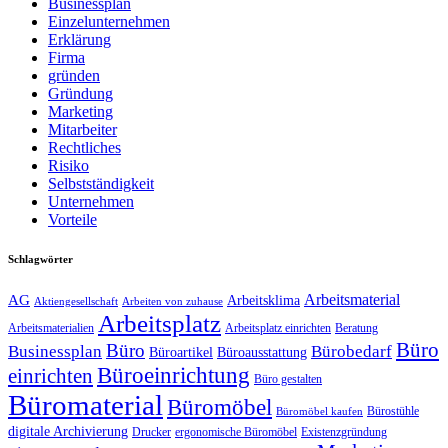
Businessplan
Einzelunternehmen
Erklärung
Firma
gründen
Gründung
Marketing
Mitarbeiter
Rechtliches
Risiko
Selbstständigkeit
Unternehmen
Vorteile
Schlagwörter
Arbeitsmaterial
AG
Arbeitsklima
Aktiengesellschaft
Arbeiten von zuhause
Arbeitsplatz
Arbeitsmaterialien
Arbeitsplatz einrichten
Beratung
Büro
Büro
Businessplan
Bürobedarf
Büroartikel
Büroausstattung
Büroeinrichtung
einrichten
Büro gestalten
Büromaterial
Büromöbel
Bürostühle
Büromöbel kaufen
digitale Archivierung
Drucker
ergonomische Büromöbel
Existenzgründung