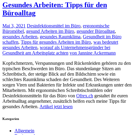
Gesundes Arbeiten: Tipps für den
Büroalltag
Mai 3, 2021
Desinfektionsmittel im Büro
,
ergonomische
Büromöbel
,
gesund Arbeiten im Büro
,
gesunder Büroalltag
,
gesundes Arbeiten
,
gesundes Raumklima
,
Gesundheit im Büro
schaffen
,
Tipps für gesundes Arbeiten im Büro
,
was bedeutet
gesundes Arbeiten
,
worauf als Unternehmensgründer bei
Gesundheit am Arbeitsplatz achten
von Jannine Ackermann
Kopfschmerzen, Verspannungen und Rückenleiden gehören zu den
typischen Beschwerden im Büro. Das stundenlange Sitzen am
Schreibtisch, der stetige Blick auf den Bildschirm sowie ein
schlechtes Raumklima schaden der Gesundheit. Des Weiteren
sorgen Viren und Bakterien für Infekte und Erkrankungen unter den
Mitarbeitern. Mit ergonomischen Schreibtischstühlen oder
Desinfektionsmitteln für das Büro von
Ofrex.ch
gestaltet ihr euren
Arbeitsalltag angenehmer, zusätzlich helfen euch meine Tipps für
gesundes Arbeiten.
Artikel jetzt lesen
Kategorien
Allgemein