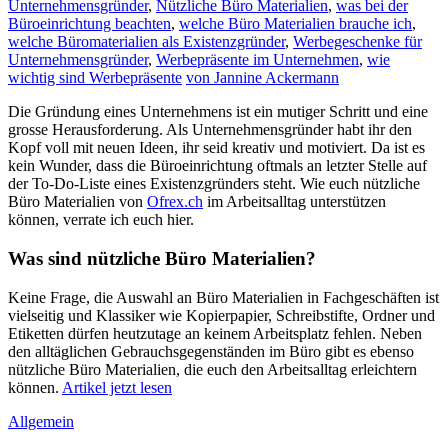
Unternehmensgründer
,
Nützliche Büro Materialien
,
was bei der
Büroeinrichtung beachten
,
welche Büro Materialien brauche ich
,
welche Büromaterialien als Existenzgründer
,
Werbegeschenke für
Unternehmensgründer
,
Werbepräsente im Unternehmen
,
wie
wichtig sind Werbepräsente
von Jannine Ackermann
Die Gründung eines Unternehmens ist ein mutiger Schritt und eine
grosse Herausforderung. Als Unternehmensgründer habt ihr den
Kopf voll mit neuen Ideen, ihr seid kreativ und motiviert. Da ist es
kein Wunder, dass die Büroeinrichtung oftmals an letzter Stelle auf
der To-Do-Liste eines Existenzgründers steht. Wie euch nützliche
Büro Materialien von
Ofrex.ch
im Arbeitsalltag unterstützen
können, verrate ich euch hier.
Was sind nützliche Büro Materialien?
Keine Frage, die Auswahl an Büro Materialien in Fachgeschäften ist
vielseitig und Klassiker wie Kopierpapier, Schreibstifte, Ordner und
Etiketten dürfen heutzutage an keinem Arbeitsplatz fehlen. Neben
den alltäglichen Gebrauchsgegenständen im Büro gibt es ebenso
nützliche Büro Materialien, die euch den Arbeitsalltag erleichtern
können.
Artikel jetzt lesen
Allgemein