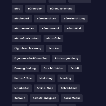
Büro
Büroartikel
Büroausstattung
Bürobedarf
Büro Einrichten
Büroeinrichtung
Büro Gestalten
Büromaterial
Büromöbel
Büromöbel Kaufen
Bürostühle
Digitale Archivierung
Drucker
Ergonomische Büromöbel
Existenzgründung
Firmengründung
Geschäftsidee
GmbH
Home-Office
Marketing
Meeting
Mitarbeiter
Online-Shop
Schreibtisch
Schweiz
Selbstständigkeit
Social Media