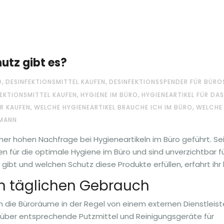
utz gibt es?
,
,
O
DESINFEKTIONSMITTEL KAUFEN
DESINFEKTIONSSPENDER FÜR BÜRO
,
,
EKTIONSMITTEL KAUFEN
HYGIENE IM BÜRO
HYGIENEARTIKEL FÜR DA
,
,
ER KAUFEN
WELCHE HYGIENEARTIKEL BRAUCHE ICH IM BÜRO
WELCHE
RMANN
er hohen Nachfrage bei Hygieneartikeln im Büro geführt. Se
n für die optimale Hygiene im Büro und sind unverzichtbar f
gibt und welchen Schutz diese Produkte erfüllen, erfahrt ihr h
en täglichen Gebrauch
die Büroräume in der Regel von einem externen Dienstleist
 über entsprechende Putzmittel und Reinigungsgeräte für