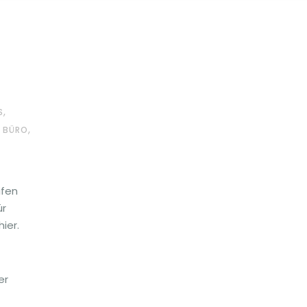
,
S
,
S BÜRO
ifen
ür
ier.
er