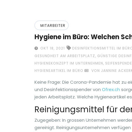
MITARBEITER
Hygiene im Büro: Welchen Sch
OKT 18, 2021
DESINFEKTIONSMITTEL IM BÜR
,
GESUNDHEIT AM ARBEITSPLATZ
GÜNSTIGE DESINF
,
HYGIENEKONZEPT IM UNTERNEHMEN
SEIFENSPEND
HYGIENEARTIKEL IM BÜRO
VON JANNINE ACKE
Keine Frage: Die Corona-Pandemie hat zu ein
und Desinfektionsspender von
Ofrex.ch
sorge
jeden Arbeitsplatz. Welche Hygieneartikel es 
Reinigungsmittel für d
Zugegeben: In grossen Unternehmen werden 
gereinigt. Reinigungsunternehmen verfügen