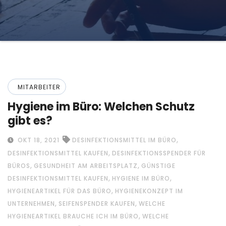
MITARBEITER
Hygiene im Büro: Welchen Schutz
gibt es?
,
OKT 18, 2021
DESINFEKTIONSMITTEL IM BÜRO
,
DESINFEKTIONSMITTEL KAUFEN
DESINFEKTIONSSPENDER FÜR
,
,
BÜROS
GESUNDHEIT AM ARBEITSPLATZ
GÜNSTIGE
,
,
DESINFEKTIONSMITTEL KAUFEN
HYGIENE IM BÜRO
,
HYGIENEARTIKEL FÜR DAS BÜRO
HYGIENEKONZEPT IM
,
,
UNTERNEHMEN
SEIFENSPENDER KAUFEN
WELCHE
,
HYGIENEARTIKEL BRAUCHE ICH IM BÜRO
WELCHE