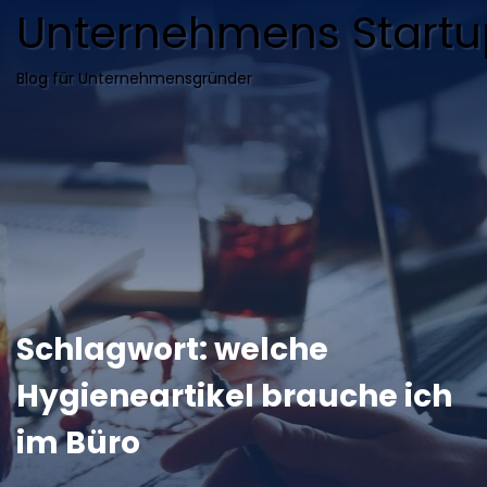
Unternehmens Startu
Blog für Unternehmensgründer
Schlagwort:
welche
Hygieneartikel brauche ich
im Büro